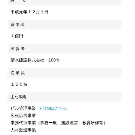
設 立
平成元年１２月１日
資 本 金
１億円
出 資 者
清水建設株式会社 100％
従 業 員
１６０名
主な事業
ビル管理事業
詳細はこちら
広報広告事業
事務代行事業（事務一般、施設運営、教育研修等）
人材派遣事業